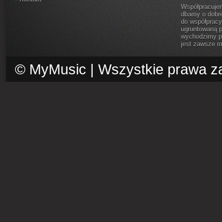
Współpracujem
dbamy o dobre
do współprac
ugruntowaną p
wychodzimy pr
jest zawsze 
© MyMusic | Wszystkie prawa z