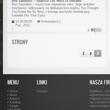
Ben Saunders – finalista The Voice Of Holland!
Ben Saunders – muzyczne objawienie roku. Jego wokalne
możliwości odkrywamy na debiutanckim krążku You Thought
You Knew Me By Now, z którego pochodzi rewelacyjny
kawałek Dry Your Eyes.
14 00:00:00
Komentarze (
Paź, 2011
)
» WIĘCEJ
STRONY
1
2
3
MENU
LINKI
NASZA FI
• Home
Google+
MyMusic, sta
• News
wytwórnia muz
• Artyści
zagranicznym 
• Katalog
się zarówno l
• Single
reprezentując
• Kontakt